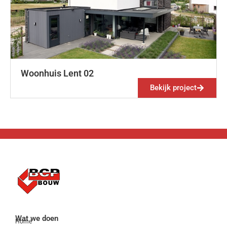
Woonhuis Lent 02
Bekijk project
Wat we doen
Home