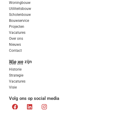
Woningbouw
Utiliteitsbouw
Scholenbouw
Bouwservice
Projecten
Vacatures
Over ons
Nieuws
Contact
Wie we zijn
Over ons
Historie
Strategie
Vacatures
Visie
Volg ons op social media