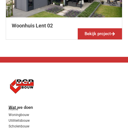
Woonhuis Lent 02
Bekijk project
Wat we doen
Home
Woningbouw
Utiliteitsbouw
Scholenbouw