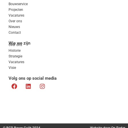
Bouwservice
Projecten
Vacatures
Over ons
Nieuws
Contact
Wie we zijn
Over ons
Historie
Strategie
Vacatures
Visie
Volg ons op social media
© BCP Bouw Cuijk 2024
Website door
On Radar