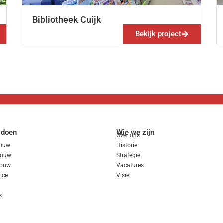
Bibliotheek Cuijk
Bekijk project
 doen
Wie we zijn
Over ons
ouw
Historie
sbouw
Strategie
bouw
Vacatures
ice
Visie
s