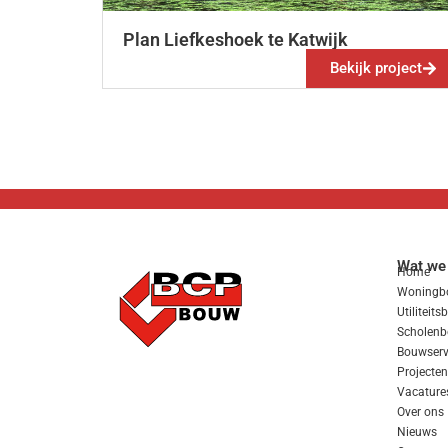
Plan Liefkeshoek te Katwijk
Bekijk project
Wat we
Home
Woningb
Utiliteit
Scholen
Bouwserv
Projecten
Vacature
Over ons
Nieuws