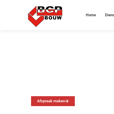
Home
Dien
MFC Pica Mare –
Afspraak maken