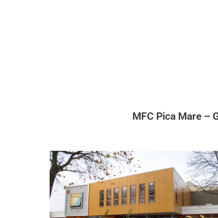
Soort project
Oplevering
Utiliteitsbouw
MFC Pica Mare – 