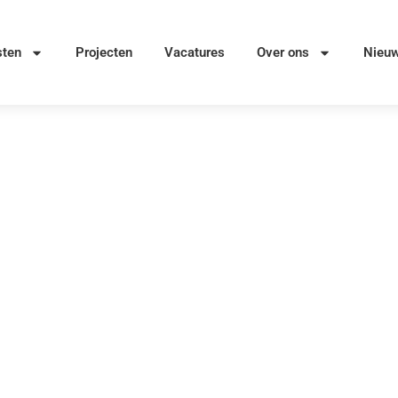
sten
Projecten
Vacatures
Over ons
Nieu
 Gennep