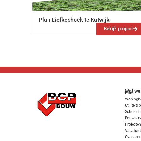
Plan Liefkeshoek te Katwijk
Bekijk project
Wat we
Home
Woningb
Utiliteit
Scholen
Bouwserv
Projecten
Vacature
Over ons