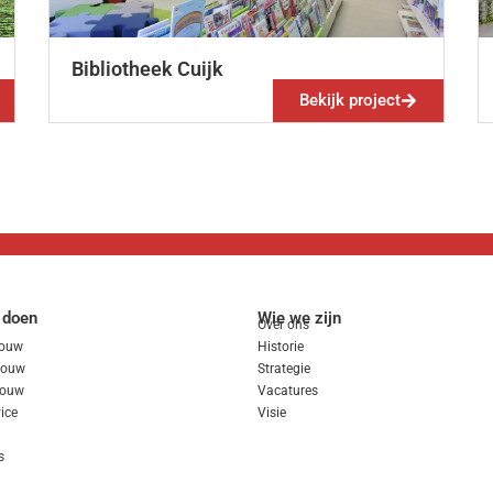
Bibliotheek Cuijk
Bekijk project
 doen
Wie we zijn
Over ons
ouw
Historie
sbouw
Strategie
bouw
Vacatures
ice
Visie
s