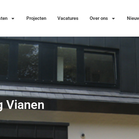
sten
Projecten
Vacatures
Over ons
Nieu
g Vianen