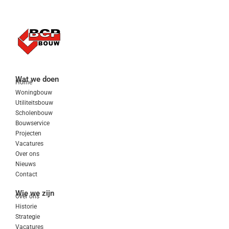
Wat we doen
Home
Woningbouw
Utiliteitsbouw
Scholenbouw
Bouwservice
Projecten
Vacatures
Over ons
Nieuws
Contact
Wie we zijn
Over ons
Historie
Strategie
Vacatures